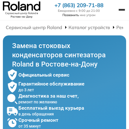
+7 (863) 209-71-88
Ежедневно с 9:00 до 21:00
Сервисный центр Roland
в
Позвонить
мне утром
Ростове-на-Дону
Сервисный центр Roland
Каталог устройств
Ремо
Замена стоковых
конденсаторов синтезатора
Roland в Ростове-на-Дону
Официальный сервис
Гарантийное обслуживание
до 3 лет
Диагностика за наш счет,
ремонт по желанию
Бесплатный выезд курьера
в день обращения
Срочный ремонт
от 35 минут