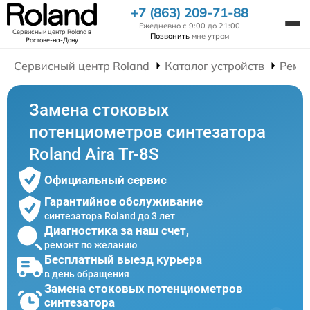
+7 (863) 209-71-88
Ежедневно с 9:00 до 21:00
Сервисный центр Roland
в
Позвонить
мне утром
Ростове-на-Дону
Сервисный центр Roland
Каталог устройств
Ремо
Замена стоковых
потенциометров синтезатора
Roland Aira Tr-8S
Официальный сервис
Гарантийное обслуживание
синтезатора Roland до 3 лет
Диагностика за наш счет,
ремонт по желанию
Бесплатный выезд курьера
в день обращения
Замена стоковых потенциометров
синтезатора