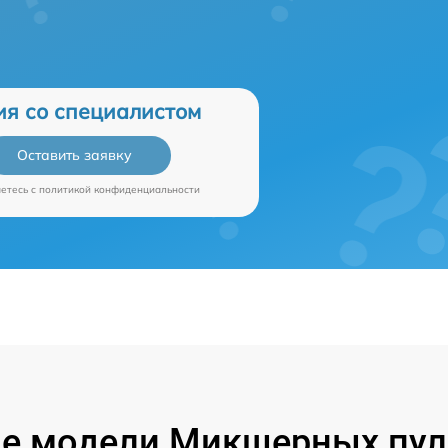
ия со специалистом
Оставить заявку
аетесь c
политикой конфиденциальности
е модели Микшерных пуль