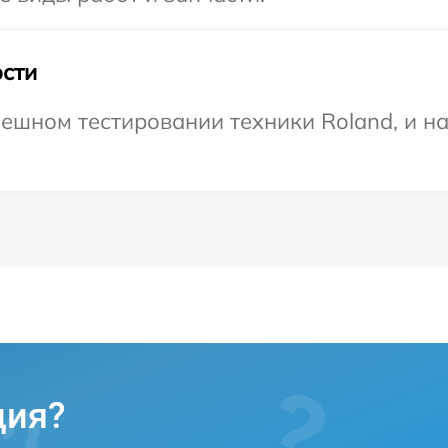
сти
ешном тестировании техники Roland, и н
ция?