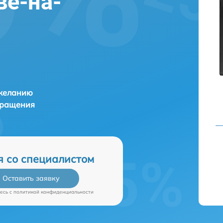
ве-на-
 желанию
бращения
я со специалистом
Оставить заявку
есь c
политикой конфиденциальности