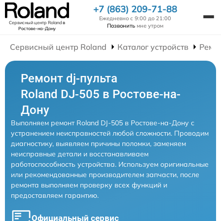
+7 (863) 209-71-88
Ежедневно с 9:00 до 21:00
Сервисный центр Roland
в
Позвонить
мне утром
Ростове-на-Дону
Сервисный центр Roland
Каталог устройств
Ремон
Ремонт dj-пульта
Roland DJ-505 в Ростове-на-
Дону
Выполняем ремонт Roland DJ-505 в Ростове-на-Дону с
устранением неисправностей любой сложности. Проводим
диагностику, выявляем причины поломки, заменяем
неисправные детали и восстанавливаем
работоспособность устройства. Используем оригинальные
или рекомендованные производителем запчасти, после
ремонта выполняем проверку всех функций и
предоставляем гарантию.
Официальный сервис