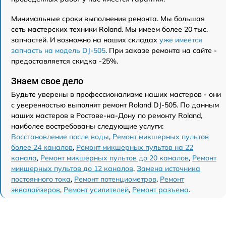
Минимальные сроки выполнения ремонта. Мы большая
сеть мастерских техники Roland. Мы имеем более 20 тыс.
запчастей. И возможно на наших складах
уже имеется
запчасть на модель DJ-505
. При заказе ремонта на сайте -
предоставляется скидка -25%.
Знаем свое дело
Будьте уверены в профессионализме наших мастеров - они
с уверенностью выполнят ремонт Roland DJ-505. По данным
наших мастеров в Ростове-на-Дону по ремонту Roland,
наиболее востребованы следующие услуги:
Восстановление после воды
,
Ремонт микшерных пультов
более 24 каналов
,
Ремонт микшерных пультов на 22
канала
,
Ремонт микшерных пультов до 20 каналов
,
Ремонт
микшерных пультов до 12 каналов
,
Замена источника
постоянного тока
,
Ремонт потенциометров
,
Ремонт
эквалайзеров
,
Ремонт усилителей
,
Ремонт разъема
.